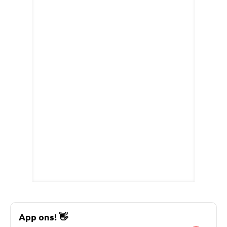
App ons!
👋