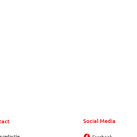
Social Media
tact
e redactie
Facebook