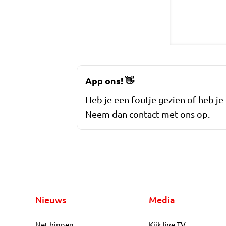
App ons!
👋
Heb je een foutje gezien of heb je
Neem dan contact met ons op.
Nieuws
Media
Net binnen
Kijk live TV