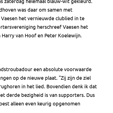
s zaterdag helemaal blauw-wit gekleurd.
indhoven was daar om samen met
Vaesen het vernieuwde clublied in te
rtersvereniging herschreef Vaesen het
n Harry van Hoof en Peter Koelewijn.
adstroubadour een absolute voorwaarde
gen op de nieuwe plaat. "Zij zijn de ziel
erughoren in het lied. Bovendien denk ik dat
het derde bezigheid is van supporters. Dus
moest alleen even keurig opgenomen