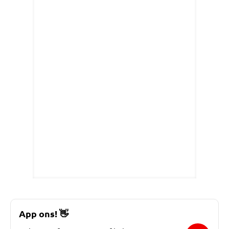
App ons!
👋