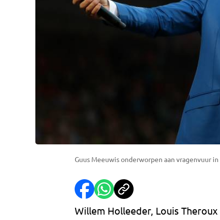
Guus Meeuwis onderworpen aan vragenvuur in 
Willem Holleeder, Louis Theroux