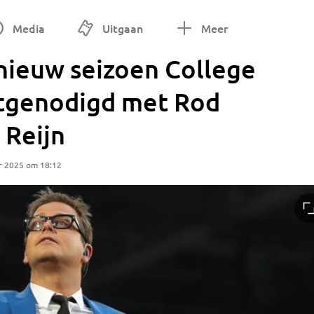
Media
Uitgaan
Meer
nieuw seizoen College
uitgenodigd met Rod
 Reijn
r 2025 om 18:12