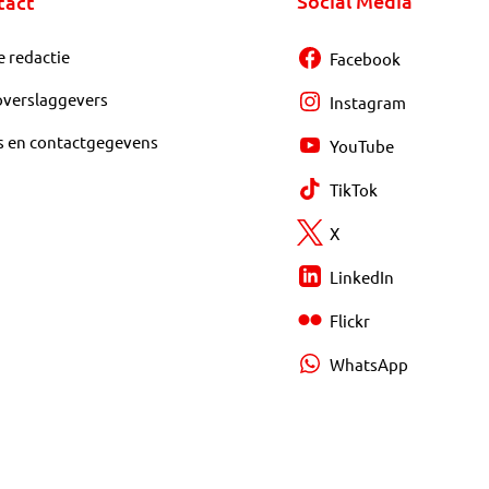
Social Media
tact
e redactie
Facebook
overslaggevers
Instagram
s en contactgegevens
YouTube
TikTok
X
LinkedIn
Flickr
WhatsApp