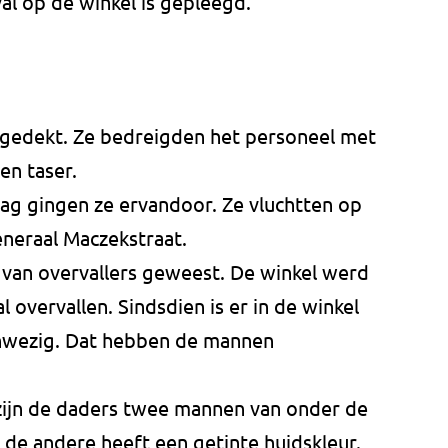
val op de winkel is gepleegd.
fgedekt. Ze bedreigden het personeel met
en taser.
g gingen ze ervandoor. Ze vluchtten op
eneraal Maczekstraat.
er van overvallers geweest. De winkel werd
l overvallen. Sindsdien is er in de winkel
anwezig. Dat hebben de mannen
 zijn de daders twee mannen van onder de
k, de andere heeft een getinte huidskleur.