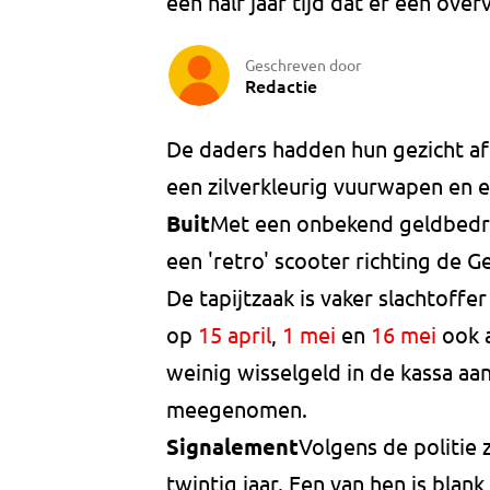
een half jaar tijd dat er een over
Geschreven door
Redactie
De daders hadden hun gezicht a
een zilverkleurig vuurwapen en e
Buit
Met een onbekend geldbedra
een 'retro' scooter richting de G
De tapijtzaak is vaker slachtoff
op
15 april
,
1 mei
en
16 mei
ook a
weinig wisselgeld in de kassa a
meegenomen.
Signalement
Volgens de politie
twintig jaar. Een van hen is blan