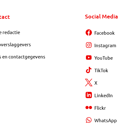
Social Media
tact
e redactie
Facebook
overslaggevers
Instagram
s en contactgegevens
YouTube
TikTok
X
LinkedIn
Flickr
WhatsApp