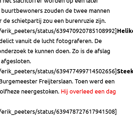
n het slachtoffer worden op een later
ns buurtbewoners zouden de twee mannen
 de schietpartij zou een burenruzie zijn.
m/erik_peeters/status/639470920785108992]
Helik
delict vanuit de lucht fotograferen. De
nderzoek te kunnen doen. Zo is de afslag
afgesloten.
m/erik_peeters/status/639477499714502656]
Steek
 Burgemeester Freijterslaan. Toen werd een
Wolfheze neergestoken.
Hij overleed een dag
m/erik_peeters/status/639478727617941508]