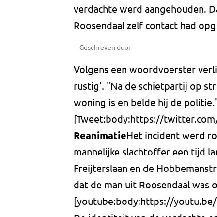
verdachte werd aangehouden. Da
Roosendaal zelf contact had opg
Geschreven door
Volgens een woordvoerster verlie
rustig'. "Na de schietpartij op str
woning is en belde hij de politie.
[Tweet:body:https://twitter.co
Reanimatie
Het incident werd ro
mannelijke slachtoffer een tijd
Freijterslaan en de Hobbemanstra
dat de man uit Roosendaal was o
[youtube:body:https://youtu.be