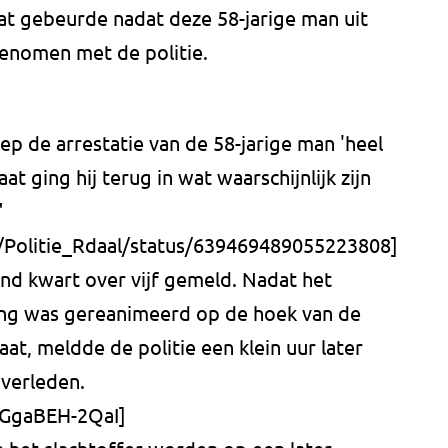
t gebeurde nadat deze 58-jarige man uit
enomen met de politie.
p de arrestatie van de 58-jarige man 'heel
aat ging hij terug in wat waarschijnlijk zijn
"
m/Politie_Rdaal/status/639469489055223808]
nd kwart over vijf gemeld. Nadat het
 lang was gereanimeerd op de hoek van de
at, meldde de politie een klein uur later
verleden.
/GgaBEH-2QaI]