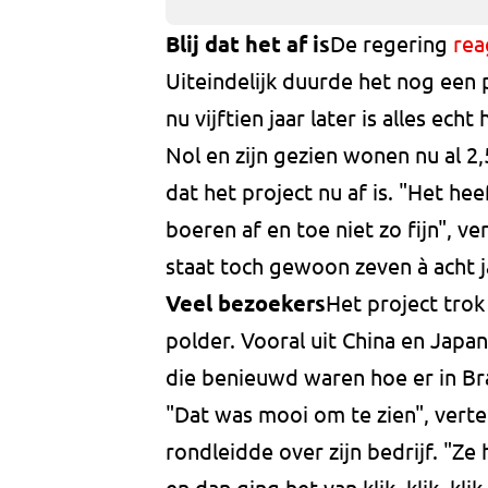
Blij dat het af is
De regering
rea
Uiteindelijk duurde het nog een 
nu vijftien jaar later is alles echt
Nol en zijn gezien wonen nu al 2,5
dat het project nu af is. "Het h
boeren af en toe niet zo fijn", ver
staat toch gewoon zeven à acht ja
Veel bezoekers
Het project trok
polder. Vooral uit China en Jap
die benieuwd waren hoe er in B
"Dat was mooi om te zien", verte
rondleidde over zijn bedrijf. "Ze
en dan ging het van klik, klik, klik.