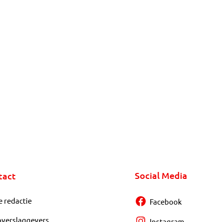
Social Media
tact
e redactie
Facebook
overslaggevers
Instagram