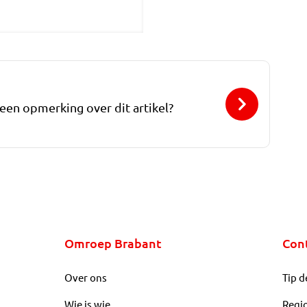
 een opmerking over dit artikel?
Omroep Brabant
Con
Over ons
Tip d
Wie is wie
Regi