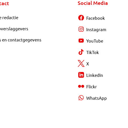
Social Media
tact
e redactie
Facebook
overslaggevers
Instagram
s en contactgegevens
YouTube
TikTok
X
LinkedIn
Flickr
WhatsApp