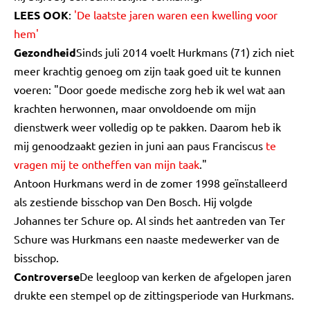
LEES OOK
:
'De laatste jaren waren een kwelling voor
hem'
Gezondheid
Sinds juli 2014 voelt Hurkmans (71) zich niet
meer krachtig genoeg om zijn taak goed uit te kunnen
voeren: "Door goede medische zorg heb ik wel wat aan
krachten herwonnen, maar onvoldoende om mijn
dienstwerk weer volledig op te pakken. Daarom heb ik
mij genoodzaakt gezien in juni aan paus Franciscus
te
vragen mij te ontheffen van mijn taak
."
Antoon Hurkmans werd in de zomer 1998 geïnstalleerd
als zestiende bisschop van Den Bosch. Hij volgde
Johannes ter Schure op. Al sinds het aantreden van Ter
Schure was Hurkmans een naaste medewerker van de
bisschop.
Controverse
De leegloop van kerken de afgelopen jaren
drukte een stempel op de zittingsperiode van Hurkmans.