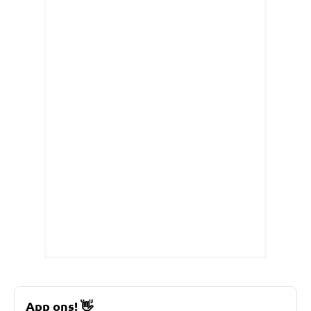
App ons!
👋