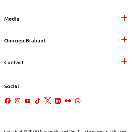
Media
Omroep Brabant
Contact
Social
Copyright
©
2026
Omroep Brabant: het laatste nieuws uit Brabant,