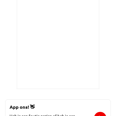
App ons!
👋
Heb je een foutje gezien of heb je een