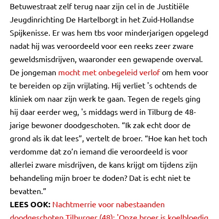
Betuwestraat zelf terug naar zijn cel in de Justitiële
Jeugdinrichting De Hartelborgt in het Zuid-Hollandse
Spijkenisse. Er was hem tbs voor minderjarigen opgelegd
nadat hij was veroordeeld voor een reeks zeer zware
geweldsmisdrijven, waaronder een gewapende overval.
De jongeman
mocht met onbegeleid verlof
om hem voor
te bereiden op zijn vrijlating. Hij verliet 's ochtends de
kliniek om naar zijn werk te gaan. Tegen de regels ging
hij daar eerder weg, 's middags werd in Tilburg de 48-
jarige bewoner doodgeschoten. “Ik zak echt door de
grond als ik dat lees”, vertelt de broer. “Hoe kan het toch
verdomme dat zo’n iemand die veroordeeld is voor
allerlei zware misdrijven, de kans krijgt om tijdens zijn
behandeling mijn broer te doden? Dat is echt niet te
bevatten.”
LEES OOK:
Nachtmerrie voor nabestaanden
doodgeschoten Tilburger (48): 'Onze broer is koelbloedig