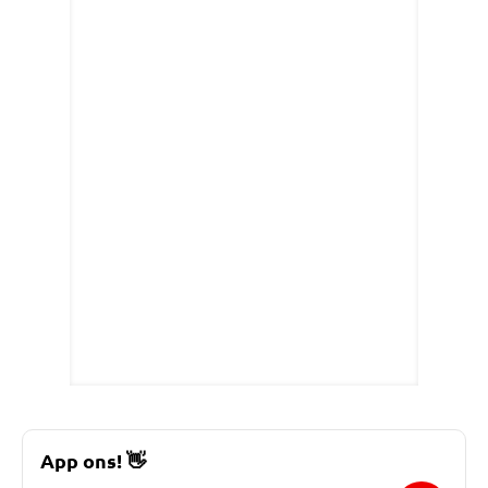
App ons!
👋