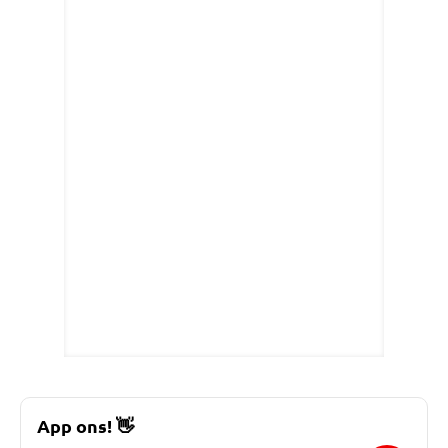
App ons!
👋