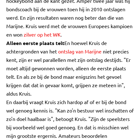
hockeybond aan de kant gezet. Amper twee jaar was hij
bondscoach bij de vrouwen toen hij in 2010 ontslagen
werd. En zijn resultaten waren nog beter dan die van
Marijne. Kruis werd met de vrouwen Europees kampioen
en won
zilver op het WK
.
Alleen eerste plaats telt
En hoewel Kruis de
achtergronden van het
ontslag van Marijne
niet precies
kent, zijn er wel parallellen met zijn ontslag destijds. "Er
moet altijd gewonnen worden, alleen de eerste plaats
telt. En als ze bij de bond maar enigszins het gevoel
krijgen dat dat in gevaar komt, grijpen ze meteen in",
aldus Kruis.
En daarbij vraagt Kruis zich hardop af of er bij de bond
wel genoeg kennis is. "Kan zo'n bestuur wel inschatten of
zo'n doel haalbaar is", betoogt Kruis. "Zijn de speelsters
bij voorbeeld wel goed genoeg. En dat is misschien wel
mijn grootste ergernis. Amateurs beoordelen