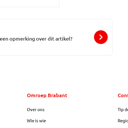
 een opmerking over dit artikel?
Omroep Brabant
Con
Over ons
Tip d
Wie is wie
Regi