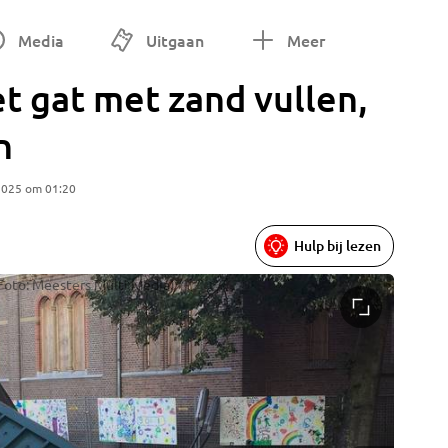
Media
Uitgaan
Meer
 gat met zand vullen,
n
2025 om 01:20
Hulp bij lezen
(Foto: Meesters Multi Media)
Foto: Me