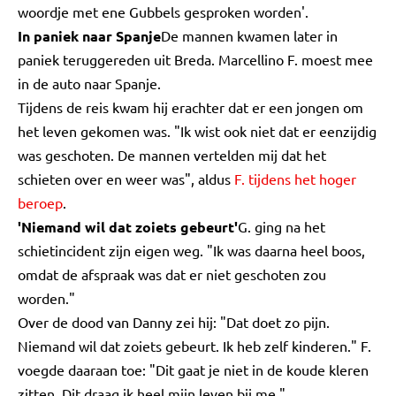
woordje met ene Gubbels gesproken worden'.
In paniek naar Spanje
De mannen kwamen later in
paniek teruggereden uit Breda. Marcellino F. moest mee
in de auto naar Spanje.
Tijdens de reis kwam hij erachter dat er een jongen om
het leven gekomen was. "Ik wist ook niet dat er eenzijdig
was geschoten. De mannen vertelden mij dat het
schieten over en weer was", aldus
F. tijdens het hoger
beroep
.
'Niemand wil dat zoiets gebeurt'
G. ging na het
schietincident zijn eigen weg. "Ik was daarna heel boos,
omdat de afspraak was dat er niet geschoten zou
worden."
Over de dood van Danny zei hij: "Dat doet zo pijn.
Niemand wil dat zoiets gebeurt. Ik heb zelf kinderen." F.
voegde daaraan toe: "Dit gaat je niet in de koude kleren
zitten. Dit draag ik heel mijn leven bij me."