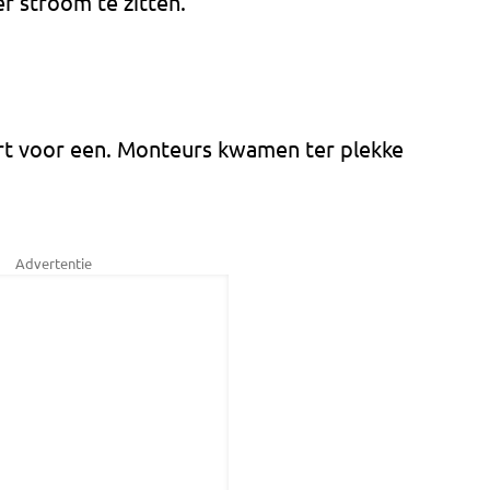
r stroom te zitten.
t voor een. Monteurs kwamen ter plekke
.
Advertentie