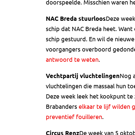
doorspeelde. Misschien waren he
NAC Breda stuurloos
Deze week 
schip dat NAC Breda heet. Want 
schip gestuurd. En wil de nieuwe 
voorgangers overboord gedond
antwoord te weten
.
Vechtpartij vluchtelingen
Nog a
vluchtelingen die massaal hun to
Deze week leek het kookpunt te z
Brabanders
elkaar te lijf wilden 
preventief fouilleren
.
Circus Renz
De week van 5 oktobe