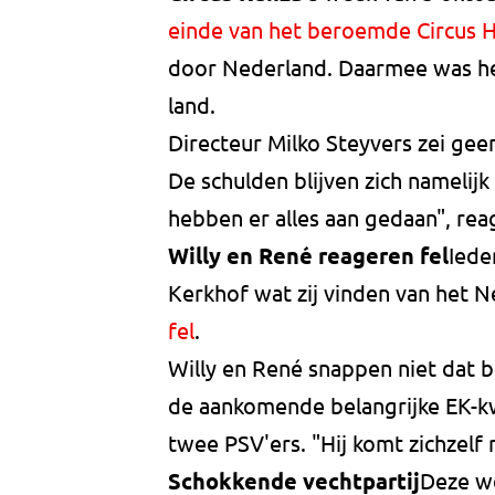
einde van het beroemde Circus 
door Nederland. Daarmee was he
land.
Directeur Milko Steyvers zei geen
De schulden blijven zich namelij
hebben er alles aan gedaan", rea
Willy en René reageren fel
Iede
Kerkhof wat zij vinden van het 
fel
.
Willy en René snappen niet dat b
de aankomende belangrijke EK-kw
twee PSV'ers. "Hij komt zichzelf
Schokkende vechtpartij
Deze we