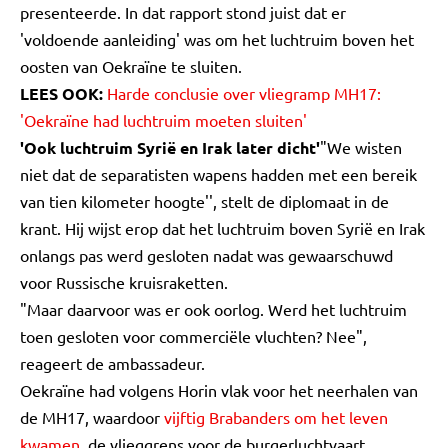
presenteerde. In dat rapport stond juist dat er
'voldoende aanleiding' was om het luchtruim boven het
oosten van Oekraïne te sluiten.
LEES OOK:
Harde conclusie over vliegramp MH17:
'Oekraïne had luchtruim moeten sluiten'
'Ook luchtruim Syrië en Irak later dicht'
"We wisten
niet dat de separatisten wapens hadden met een bereik
van tien kilometer hoogte'', stelt de diplomaat in de
krant. Hij wijst erop dat het luchtruim boven Syrië en Irak
onlangs pas werd gesloten nadat was gewaarschuwd
voor Russische kruisraketten.
"Maar daarvoor was er ook oorlog. Werd het luchtruim
toen gesloten voor commerciële vluchten? Nee",
reageert de ambassadeur.
Oekraïne had volgens Horin vlak voor het neerhalen van
de MH17, waardoor
vijftig Brabanders om het leven
kwamen
, de vlieggrens voor de burgerluchtvaart