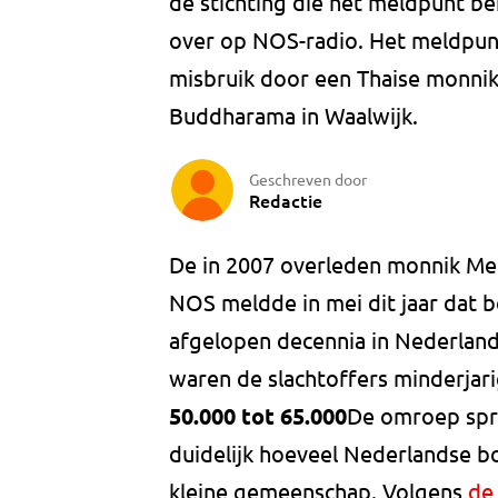
de stichting die het meldpunt b
over op NOS-radio. Het meldpun
misbruik door een Thaise monnik
Buddharama in Waalwijk.
Geschreven door
Redactie
De in 2007 overleden monnik Me
NOS meldde in mei dit jaar dat 
afgelopen decennia in Nederland 
waren de slachtoffers minderjari
50.000 tot 65.000
De omroep spra
duidelijk hoeveel Nederlandse bo
kleine gemeenschap. Volgens
de