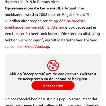
theater uit 1919 in Buenos Aires.
Op-een-na mooiste ter wereld
De Argentijnse
boekhandel werd in 2008 door de Engelse krant The
Guardian uitgeroepen tot de
op-één-na mooiste
boekhandel ter wereld
. "
El Ateneo
is ook gevestigd in
een theater én heeft ook horeca. Die sfeer en uitstraling
hebben we voor ogen", vertelt initiatiefnemer Thijmen
Jansen
aan BredaVandaag
.
Klik op 'Accepteren' om de cookies van
Twitter X
te accepteren en de inhoud te bekijken.
Accepteren
De boekhandel begint rustig als pop-up store, maar dat
moet uitgroeien tot iets allemachtig prachtigs. "Rond de