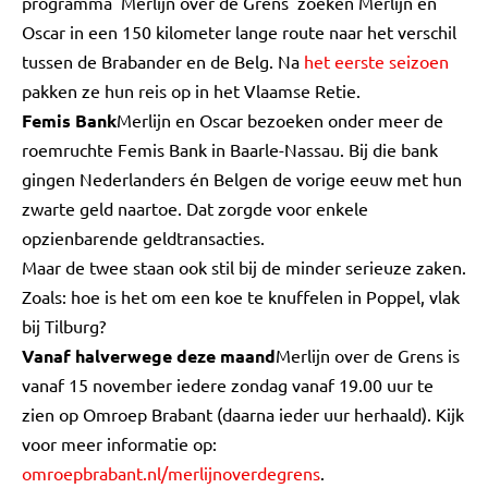
programma 'Merlijn over de Grens' zoeken Merlijn en
Oscar in een 150 kilometer lange route naar het verschil
tussen de Brabander en de Belg. Na
het eerste seizoen
pakken ze hun reis op in het Vlaamse Retie.
Femis Bank
Merlijn en Oscar bezoeken onder meer de
roemruchte Femis Bank in Baarle-Nassau. Bij die bank
gingen Nederlanders én Belgen de vorige eeuw met hun
zwarte geld naartoe. Dat zorgde voor enkele
opzienbarende geldtransacties.
Maar de twee staan ook stil bij de minder serieuze zaken.
Zoals: hoe is het om een koe te knuffelen in Poppel, vlak
bij Tilburg?
Vanaf halverwege deze maand
Merlijn over de Grens is
vanaf 15 november iedere zondag vanaf 19.00 uur te
zien op Omroep Brabant (daarna ieder uur herhaald). Kijk
voor meer informatie op:
omroepbrabant.nl/merlijnoverdegrens
.