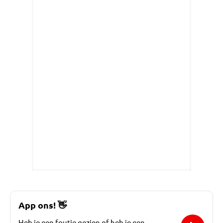
App ons!
👋
Heb je een foutje gezien of heb je een