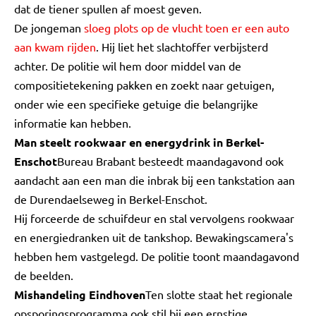
dat de tiener spullen af moest geven.
De jongeman
sloeg plots op de vlucht toen er een auto
aan kwam rijden
. Hij liet het slachtoffer verbijsterd
achter. De politie wil hem door middel van de
compositietekening pakken en zoekt naar getuigen,
onder wie een specifieke getuige die belangrijke
informatie kan hebben.
Man steelt rookwaar en energydrink in Berkel-
Enschot
Bureau Brabant besteedt maandagavond ook
aandacht aan een man die inbrak bij een tankstation aan
de Durendaelseweg in Berkel-Enschot.
Hij forceerde de schuifdeur en stal vervolgens rookwaar
en energiedranken uit de tankshop. Bewakingscamera's
hebben hem vastgelegd. De politie toont maandagavond
de beelden.
Mishandeling Eindhoven
Ten slotte staat het regionale
opsporingsprogramma ook stil bij een ernstige