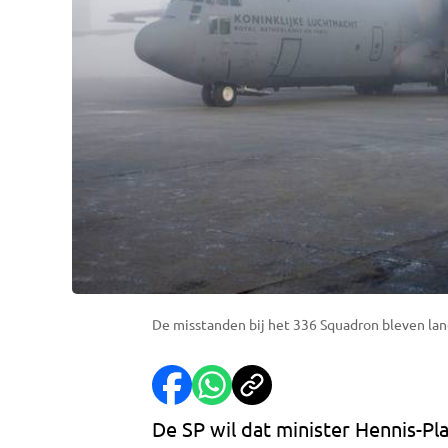
De misstanden bij het 336 Squadron bleven lan
De SP wil dat minister Hennis-Pl