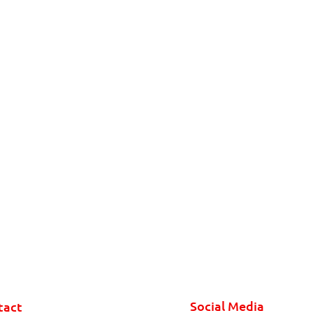
Social Media
tact