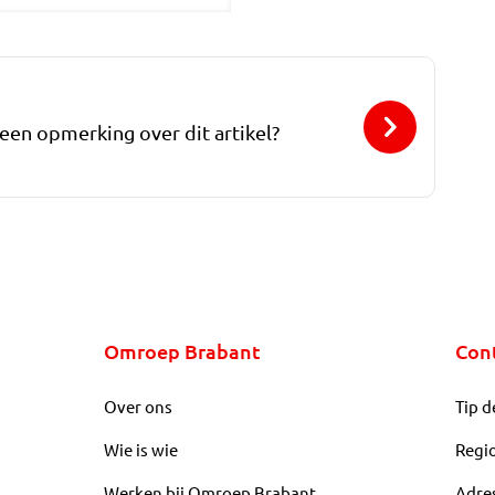
 een opmerking over dit artikel?
Omroep Brabant
Con
Over ons
Tip d
Wie is wie
Regi
Werken bij Omroep Brabant
Adre