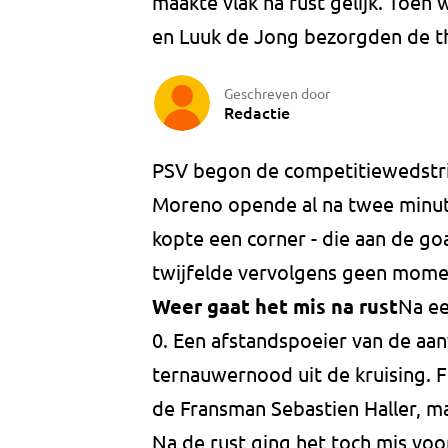
maakte vlak na rust gelijk. Toen
en Luuk de Jong bezorgden de th
Geschreven door
Redactie
PSV begon de competitiewedstr
Moreno opende al na twee minut
kopte een corner - die aan de go
twijfelde vervolgens geen mome
Weer gaat het mis na rust
Na ee
0. Een afstandspoeier van de aan
ternauwernood uit de kruising. F
de Fransman Sebastien Haller, ma
Na de rust ging het toch mis voo