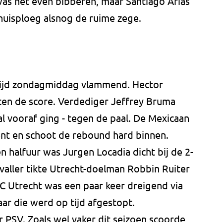
 was het even bibberen, maar Santiago Arias
uisploeg alsnog de ruime zege.
ijd zondagmiddag vlammend. Hector
en de score. Verdediger Jeffrey Bruma
al vooraf ging - tegen de paal. De Mexicaan
nt en schoot de rebound hard binnen.
n halfuur was Jurgen Locadia dicht bij de 2-
valler tikte Utrecht-doelman Robbin Ruiter
C Utrecht was een paar keer dreigend via
ar die werd op tijd afgestopt.
r PSV. Zoals wel vaker dit seizoen scoorde