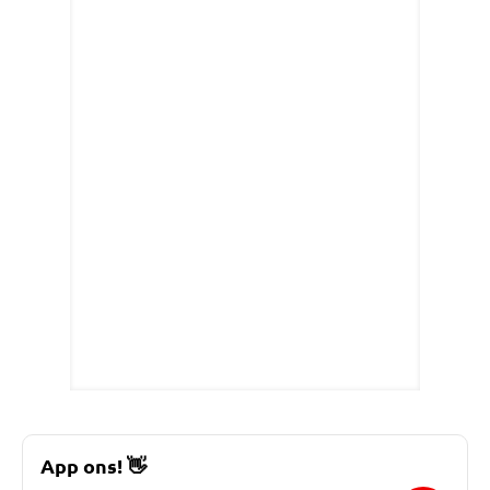
App ons!
👋