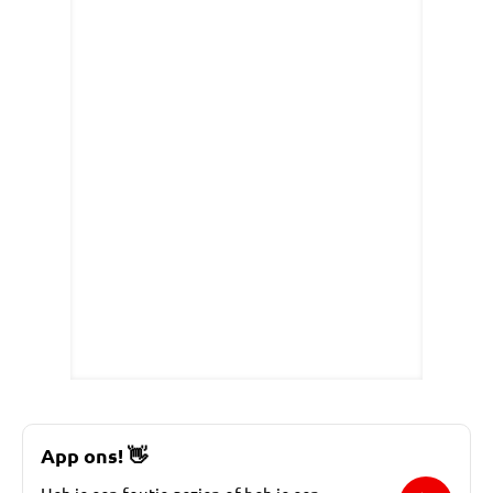
App ons!
👋