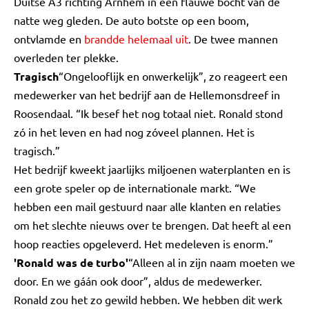
Duitse A3 richting Arnhem in een flauwe bocht van de
natte weg gleden. De auto botste op een boom,
ontvlamde en
brandde helemaal uit
. De twee mannen
overleden ter plekke.
Tragisch
“Ongelooflijk en onwerkelijk”, zo reageert een
medewerker van het bedrijf aan de Hellemonsdreef in
Roosendaal. “Ik besef het nog totaal niet. Ronald stond
zó in het leven en had nog zóveel plannen. Het is
tragisch.”
Het bedrijf kweekt jaarlijks miljoenen waterplanten en is
een grote speler op de internationale markt. “We
hebben een mail gestuurd naar alle klanten en relaties
om het slechte nieuws over te brengen. Dat heeft al een
hoop reacties opgeleverd. Het medeleven is enorm.”
'Ronald was de turbo'
“Alleen al in zijn naam moeten we
door. En we gáán ook door”, aldus de medewerker.
Ronald zou het zo gewild hebben. We hebben dit werk