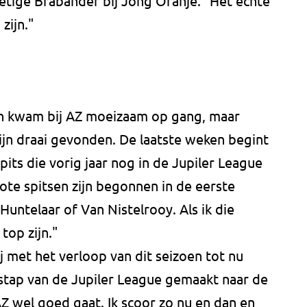
etige Brabander bij Jong Oranje. "Het echte
zijn."
en kwam bij AZ moeizaam op gang, maar
ijn draai gevonden. De laatste weken begint
pits die vorig jaar nog in de Jupiler League
rote spitsen zijn begonnen in de eerste
 Huntelaar of Van Nistelrooy. Als ik die
top zijn."
lij met het verloop van dit seizoen tot nu
 stap van de Jupiler League gemaakt naar de
 AZ wel goed gaat. Ik scoor zo nu en dan en