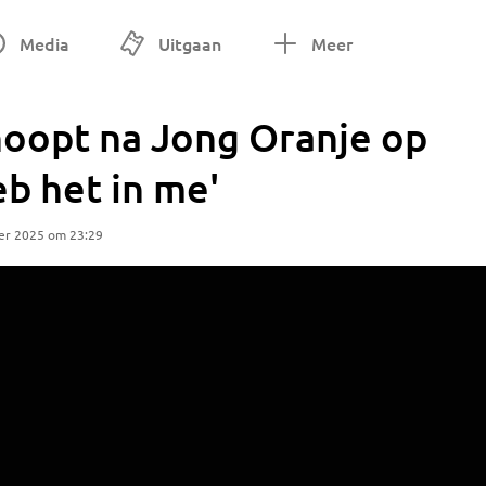
Media
Uitgaan
Meer
hoopt na Jong Oranje op
eb het in me'
er 2025 om 23:29