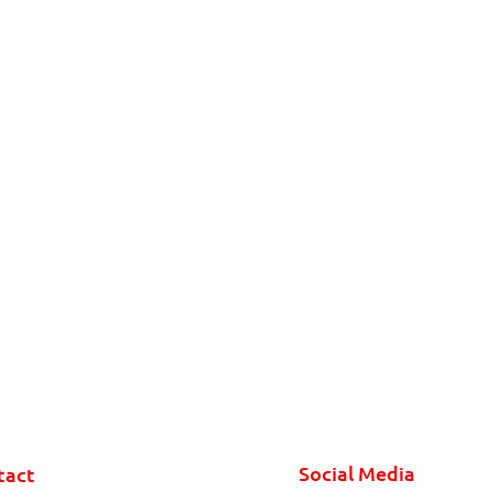
Social Media
tact