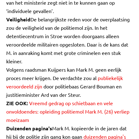
van het ministerie zegt niet in te kunnen gaan op
‘individuele gevallen’.
Veiligheid
De belangrijkste reden voor de overplaatsing
zou de veiligheid van de politiemol zijn. In het
detentiecentrum in Stroe worden doorgaans alleen
veroordeelde militairen opgesloten. Daar is de kans dat
M. in aanraking komt met grote criminelen een stuk
kleiner.
Volgens raadsman Kuijpers kan Mark M. geen eerlijk
proces meer krijgen. De verdachte zou al
publiekelijk
veroordeeld zijn
door politiebaas Gerard Bouman en
justitieminister Ard van der Steur.
ZIE OOK:
Vreemd gedrag op schietbaan en vele
onvoldoendes: opleiding politiemol Mark M. (26) verliep
moeizaam
Duizenden pagina's
Mark M. kopieerde in de jaren dat
hij bij de politie zijn gang kon gaan
duizenden pagina's