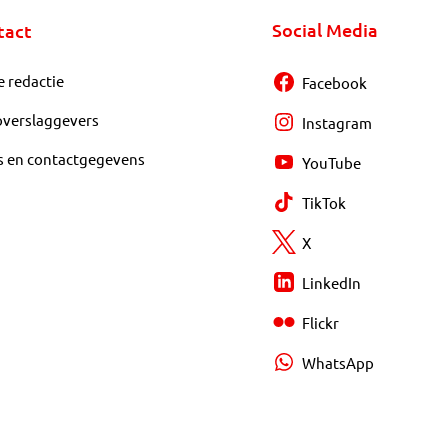
Social Media
tact
e redactie
Facebook
overslaggevers
Instagram
s en contactgegevens
YouTube
TikTok
X
LinkedIn
Flickr
WhatsApp