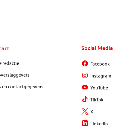
Social Media
tact
e redactie
Facebook
overslaggevers
Instagram
s en contactgegevens
YouTube
TikTok
X
LinkedIn