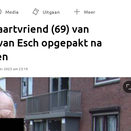
Media
Uitgaan
Meer
aartvriend (69) van
 van Esch opgepakt na
en
er 2025 om 23:19