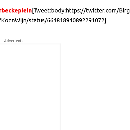
rbeckeplein
[Tweet:body:https://twitter.com/Bi
om/KoenWijn/status/664818940892291072]
Advertentie