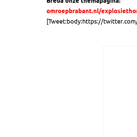
Breda onze themapagina:
omroepbrabant.nl/explosietho
[Tweet:body:https://twitter.c