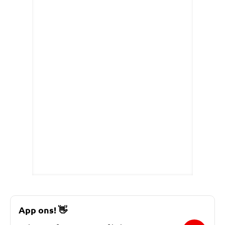
App ons!
👋