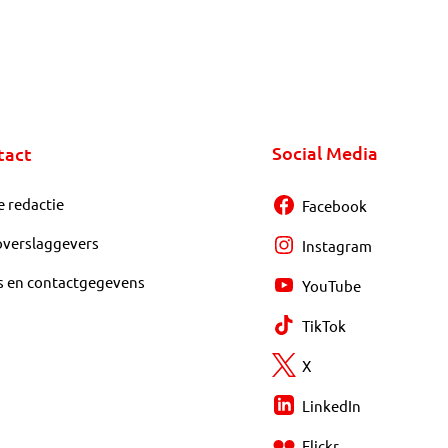
Social Media
tact
e redactie
Facebook
overslaggevers
Instagram
s en contactgegevens
YouTube
TikTok
X
LinkedIn
Flickr