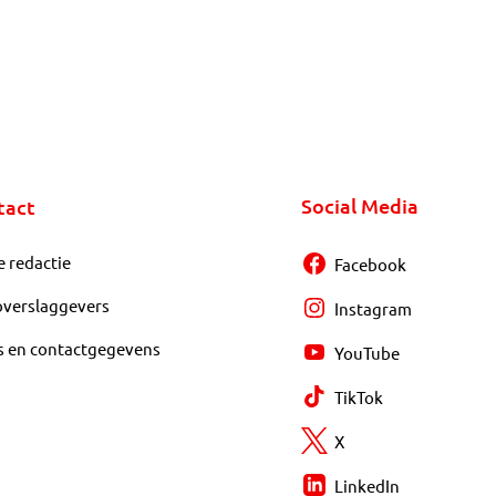
Social Media
tact
e redactie
Facebook
overslaggevers
Instagram
s en contactgegevens
YouTube
TikTok
X
LinkedIn