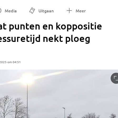
Media
Uitgaan
Meer
at punten en koppositie
lessuretijd nekt ploeg
 2025 om 04:51