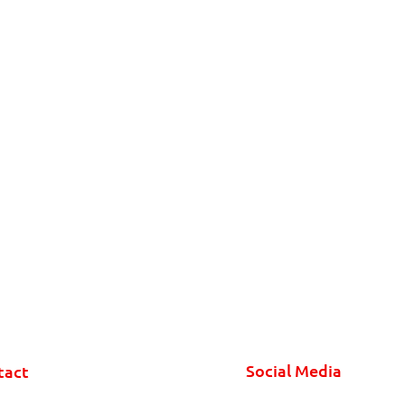
Social Media
tact