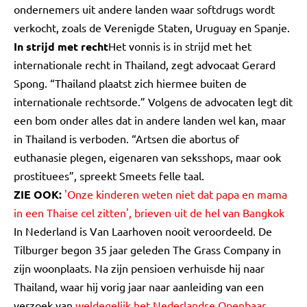
ondernemers uit andere landen waar softdrugs wordt
verkocht, zoals de Verenigde Staten, Uruguay en Spanje.
In strijd met recht
Het vonnis is in strijd met het
internationale recht in Thailand, zegt advocaat Gerard
Spong. “Thailand plaatst zich hiermee buiten de
internationale rechtsorde.” Volgens de advocaten legt dit
een bom onder alles dat in andere landen wel kan, maar
in Thailand is verboden. “Artsen die abortus of
euthanasie plegen, eigenaren van seksshops, maar ook
prostituees”, spreekt Smeets felle taal.
ZIE OOK:
'Onze kinderen weten niet dat papa en mama
in een Thaise cel zitten', brieven uit de hel van Bangkok
In Nederland is Van Laarhoven nooit veroordeeld. De
Tilburger begon 35 jaar geleden The Grass Company in
zijn woonplaats. Na zijn pensioen verhuisde hij naar
Thailand, waar hij vorig jaar naar aanleiding van een
verzoek van
weldegelijk het Nederlandse Openbaar