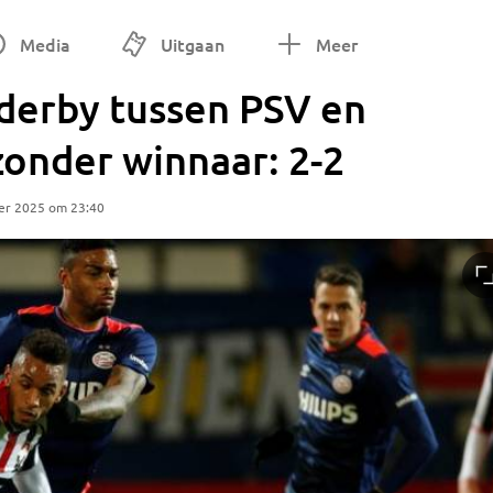
Media
Uitgaan
Meer
 derby tussen PSV en
 zonder winnaar: 2-2
er 2025 om 23:40