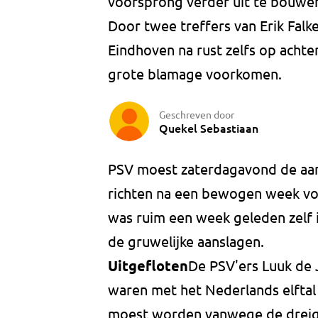
voorsprong verder uit te bouwen
Door twee treffers van Erik Falk
Eindhoven na rust zelfs op achte
grote blamage voorkomen.
Geschreven door
Quekel Sebastiaan
PSV moest zaterdagavond de aand
richten na een bewogen week voor
was ruim een week geleden zelf 
de gruwelijke aanslagen.
Uitgefloten
De PSV'ers Luuk de 
waren met het Nederlands elftal 
moest worden vanwege de dreigi