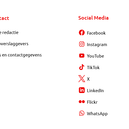
Social Media
tact
e redactie
Facebook
overslaggevers
Instagram
s en contactgegevens
YouTube
TikTok
X
LinkedIn
Flickr
WhatsApp