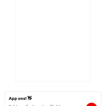
App ons!
👋