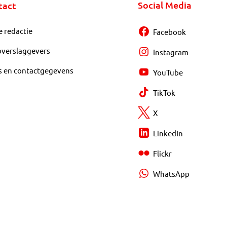
Social Media
tact
e redactie
Facebook
overslaggevers
Instagram
s en contactgegevens
YouTube
TikTok
X
LinkedIn
Flickr
WhatsApp