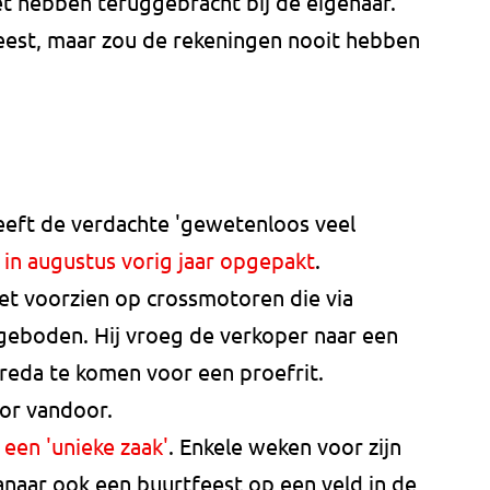
et hebben teruggebracht bij de eigenaar.
eest, maar zou de rekeningen nooit hebben
 heeft de verdachte 'gewetenloos veel
d
in augustus vorig jaar opgepakt
.
et voorzien op crossmotoren die via
geboden. Hij vroeg de verkoper naar een
reda te komen voor een proefrit.
tor vandoor.
n
een 'unieke zaak'
. Enkele weken voor zijn
anaar ook een buurtfeest op een veld in de