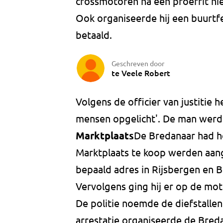
crossmotoren na een proefrit ni
Ook organiseerde hij een buurtf
betaald.
Geschreven door
te Veele Robert
Volgens de officier van justitie
mensen opgelicht'. De man wer
Marktplaats
De Bredanaar had h
Marktplaats te koop werden aan
bepaald adres in Rijsbergen en B
Vervolgens ging hij er op de mo
De politie noemde de diefstalle
arrestatie organiseerde de Bred