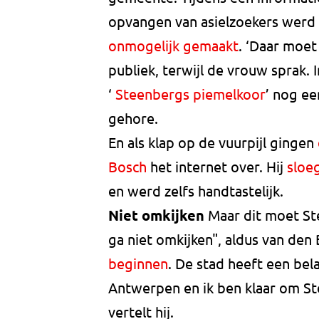
opvangen van asielzoekers werd 
onmogelijk gemaakt
. ‘Daar moet
publiek, terwijl de vrouw sprak. 
‘
Steenbergs piemelkoor
’ nog ee
gehore.
En als klap op de vuurpijl gingen
Bosch
het internet over. Hij
sloe
en werd zelfs handtastelijk.
Niet omkijken
Maar dit moet Ste
ga niet omkijken", aldus van den B
beginnen
. De stad heeft een bel
Antwerpen en ik ben klaar om St
vertelt hij.