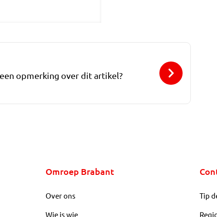
 een opmerking over dit artikel?
Omroep Brabant
Con
Over ons
Tip d
Wie is wie
Regi