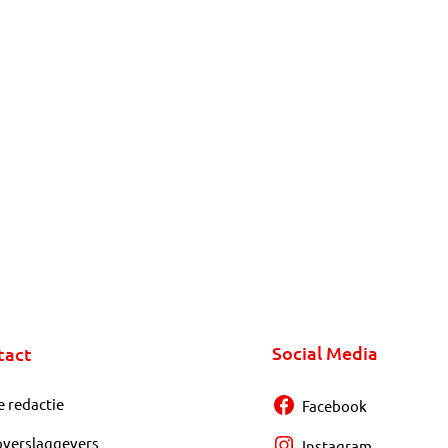
Social Media
tact
e redactie
Facebook
overslaggevers
Instagram