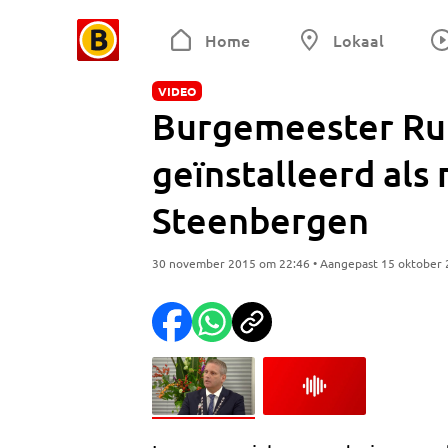
Home
Lokaal
VIDEO
Burgemeester Ruu
geïnstalleerd al
Steenbergen
30 november 2015 om 22:46 • Aangepast 15 oktober