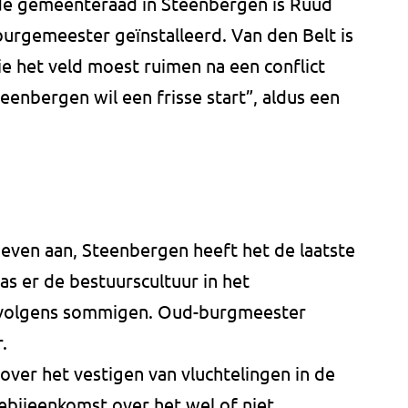
 de gemeenteraad in Steenbergen is Ruud
urgemeester geïnstalleerd. Van den Belt is
ie het veld moest ruimen na een conflict
enbergen wil een frisse start”, aldus een
 even aan, Steenbergen heeft het de laatste
was er de bestuurscultuur in het
volgens sommigen. Oud-burgmeester
.
over het vestigen van vluchtelingen in de
ebijeenkomst over het wel of niet