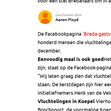
voor een stel Bredanaars om in a
Geschreven door
Aanen Floyd
De Facebookpagina
'Breda gastvr
honderd mensen die vluchteling
december.
Eenvoudig maal is ook goed
Het
zijn, staat op de Facebook-pagin
"Wij laten graag zien dat vluchte
staan. De kerstdagen zijn hier e
initiatiefnemers Henk van de Vel
Vluchtelingen in Koepel
Vierho
Boschpoort, de voormalige Koepe