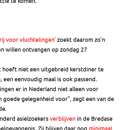
ctie te komen.
ij voor vluchtelingen'
zoekt daarom zo'n
en willen ontvangen op zondag 27
 hoeft niet een uitgebreid kerstdiner te
a, een eenvoudig maal is ook passend.
lingen er in Nederland niet alleen voor
en goede gelegenheid voor", zegt een van de
de.
nderd asielzoekers
verblijven
in de Bredase
lgevangenis. Zij blijven daar nog
minimaal