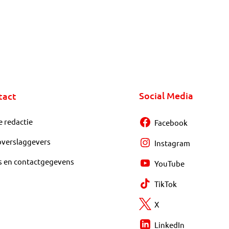
Social Media
tact
e redactie
Facebook
overslaggevers
Instagram
s en contactgegevens
YouTube
TikTok
X
LinkedIn