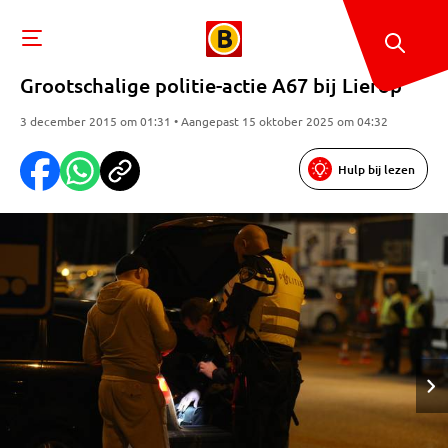
Grootschalige politie-actie A67 bij Lierop
3 december 2015 om 01:31 • Aangepast 15 oktober 2025 om 04:32
Hulp bij lezen